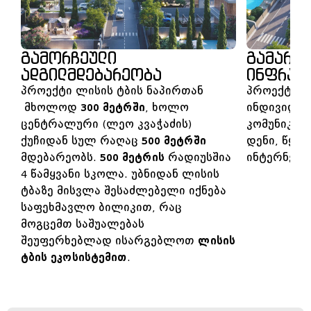
გამორჩეული
გამართ
ადგილმდებარეობა
ინფრას
პროექტი ლისის ტბის ნაპირთან
პროექტში 
მხოლოდ
300 მეტრში
, ხოლო
ინდივიდუა
ცენტრალური (ლეო კვაჭაძის)
კომუნიკაცი
ქუჩიდან სულ რაღაც
500 მეტრში
დენი, წყალ
მდებარეობს.
500 მეტრის
რადიუსშია
ინტერნეტი
4 წამყვანი სკოლა. უბნიდან ლისის
ტბაზე მისვლა შესაძლებელი იქნება
საფეხმავლო ბილიკით, რაც
მოგცემთ საშუალებას
შეუფერხებლად ისარგებლოთ
ლისის
ტბის ეკოსისტემით
.