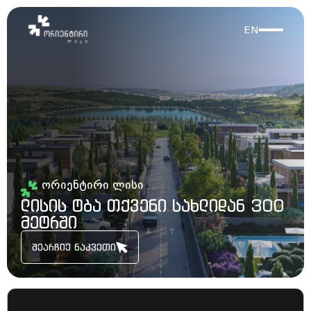
EN
ორიენტირი ლისი
ლისის ტბა თქვენი სახლიდან 300
მეტრში
შეარჩიე ნაკვეთი